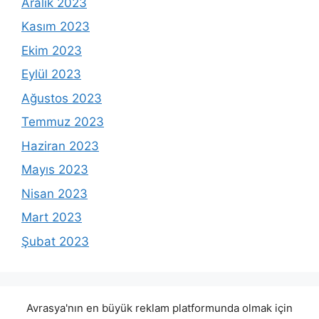
Aralık 2023
Kasım 2023
Ekim 2023
Eylül 2023
Ağustos 2023
Temmuz 2023
Haziran 2023
Mayıs 2023
Nisan 2023
Mart 2023
Şubat 2023
Avrasya'nın en büyük reklam platformunda olmak için