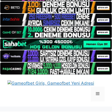
İçeriğe
atla
Menü