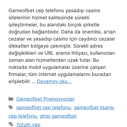
Gameofbet cep telefonu yasadışı casino
sitelerinin hizmet kalitesinde sürekli
iyileştirmeler, bu alandaki birçok şirketle
doğrudan bağlantılıdır. Daha da önemlisi, artan
cezalar ve yasadışı casino için caydırıcı cezalar
dikkatleri bölgeye çekmiştir. Sürekli adres
değişiklikleri ve URL arama ihtiyacı, kullanıcıları
zaman alan hizmetlerden uzak tutar. Bu
noktada mobil uygulamalar üzerine çalışan
firmalar, tüm internet uygulamalarını buradan
erişilebilir …
Devamını oku…
Kategoriler
Gameofbet Promosyonlar
Etiketler
gameofbet cep telefonu
,
gameofbet lisansı
cep telefonu
,
girisi gameofbet
Yorum yap