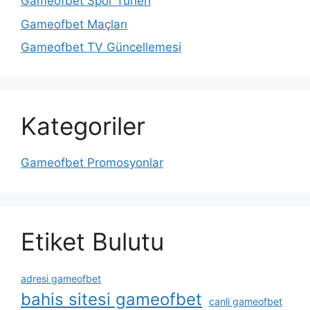
Gameofbet Spor Türleri
Gameofbet Maçları
Gameofbet TV Güncellemesi
Kategoriler
Gameofbet Promosyonlar
Etiket Bulutu
adresi gameofbet
bahis sitesi gameofbet
canli gameofbet