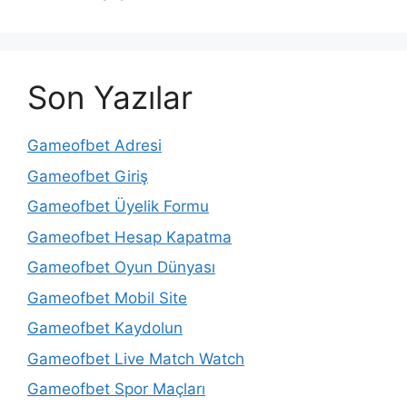
Son Yazılar
Gameofbet Adresi
Gameofbet Giriş
Gameofbet Üyelik Formu
Gameofbet Hesap Kapatma
Gameofbet Oyun Dünyası
Gameofbet Mobil Site
Gameofbet Kaydolun
Gameofbet Live Match Watch
Gameofbet Spor Maçları