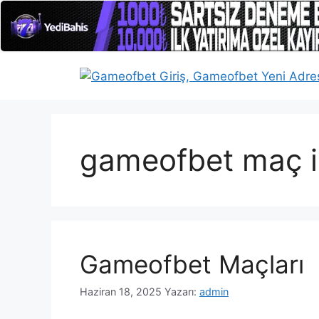
İçeriğe
atla
gameofbet maç 
Gameofbet Maçları
Haziran 18, 2025
Yazarı:
admin