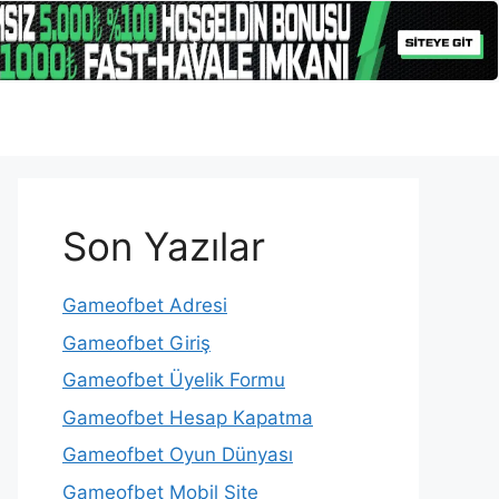
Son Yazılar
Gameofbet Adresi
Gameofbet Giriş
Gameofbet Üyelik Formu
Gameofbet Hesap Kapatma
Gameofbet Oyun Dünyası
Gameofbet Mobil Site