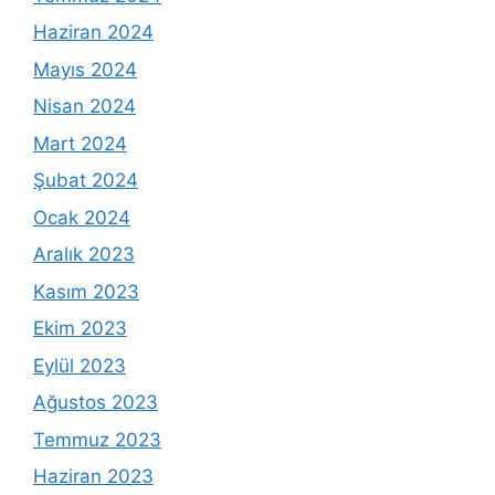
Haziran 2024
Mayıs 2024
Nisan 2024
Mart 2024
Şubat 2024
Ocak 2024
Aralık 2023
Kasım 2023
Ekim 2023
Eylül 2023
Ağustos 2023
Temmuz 2023
Haziran 2023