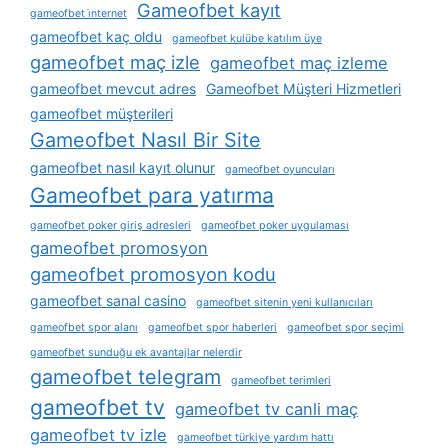
Gameofbet kayıt
gameofbet i̇nternet
gameofbet kaç oldu
gameofbet kulübe katılım üye
gameofbet maç izle
gameofbet maç izleme
gameofbet mevcut adres
Gameofbet Müşteri Hizmetleri
gameofbet müşterileri
Gameofbet Nasıl Bir Site
gameofbet nasıl kayıt olunur
gameofbet oyuncuları
Gameofbet para yatırma
gameofbet poker giriş adresleri
gameofbet poker uygulaması
gameofbet promosyon
gameofbet promosyon kodu
gameofbet sanal casino
gameofbet sitenin yeni kullanıcıları
gameofbet spor alanı
gameofbet spor haberleri
gameofbet spor seçimi
gameofbet sunduğu ek avantajlar nelerdir
gameofbet telegram
gameofbet terimleri
gameofbet tv
gameofbet tv canli maç
gameofbet tv izle
gameofbet türkiye yardım hattı