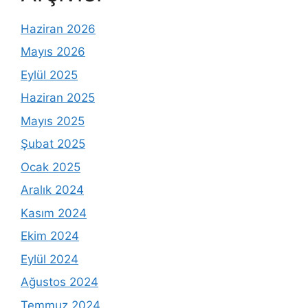
Haziran 2026
Mayıs 2026
Eylül 2025
Haziran 2025
Mayıs 2025
Şubat 2025
Ocak 2025
Aralık 2024
Kasım 2024
Ekim 2024
Eylül 2024
Ağustos 2024
Temmuz 2024