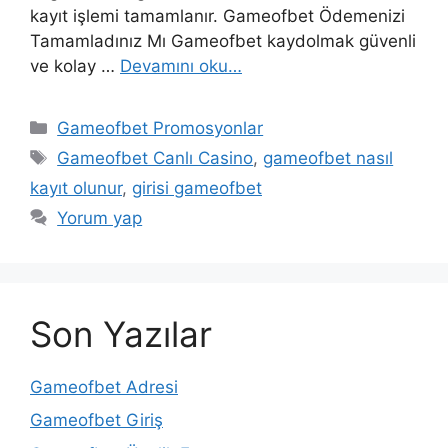
kayıt işlemi tamamlanır. Gameofbet Ödemenizi
Tamamladınız Mı Gameofbet kaydolmak güvenli
ve kolay …
Devamını oku…
Kategoriler
Gameofbet Promosyonlar
Etiketler
Gameofbet Canlı Casino
,
gameofbet nasıl
kayıt olunur
,
girisi gameofbet
Yorum yap
Son Yazılar
Gameofbet Adresi
Gameofbet Giriş