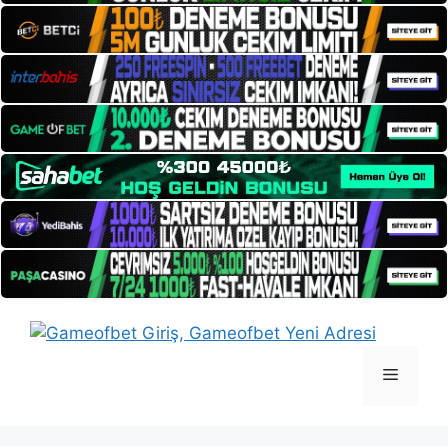
İçeriğe
atla
Menü