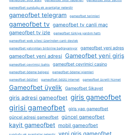
gameofbet spor alanı
gameofbet spor haberleri
gameofbet spor seçimi
gameofbet sunduğu ek avantajlar nelerdir
gameofbet telegram
gameofbet terimleri
gameofbet tv
gameofbet tv canli maç
gameofbet tv izle
gameofbet türkiye yardım hattı
gameofbet web sitesi üzerinden canlı destek
gameofbet yeni adres
gameofbet yatırımları birbirine bağlayamıyor
Gameofbet yeni giriş
gameofbet yeni adresi
gameofbet çevrimiçi casino
gameofbet çevrimiçi bahis
gameofbet ödeme belgesi
gameofbet ödeme i̇şlemleri
gameofbet ödülleri
gameofbet ödülü internet
gameofbet ücretli hizmet
Gameofbet üyelik
Gameofbet Şikayet
giris gameofbet
giris adresi gameofbet
girisi gameofbet
giris yap gameofbet
güncel gameofbet
güncel adresi gameofbet
kayit gameofbet
mobil gameofbet
yeni giris gameofbet
sunduğu ek avantajlar nelerdir