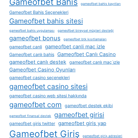
Gameofbet Bahis
gameofbet bahis kayıtları
Gameofbet Bahis Seçenekleri
Gameofbet bahis sitesi
gameofbet bahis uygulaması
gameofbet bireysel müşteri desteği
gameofbet bonus
gameofbet btk kısıtlamaları
gameofbet canli maç izle
gameofbet canli
Gameofbet Canlı Casino
Gameofbet canlı bahis
gameofbet canlı destek
gameofbet canlı maç i̇zle
Gameofbet Casino Oyunları
gameofbet casino seçenekleri
gameofbet casino sitesi
gameofbet casino web sitesi hakkında
gameofbet com
gameofbet destek ekibi
gameofbet girisi
gameofbet finansal destek
gameofbet giris yap
gameofbet giris twitter
Gameofbet Giriş
gameofbet giriş adresleri