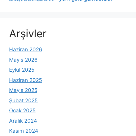
Arşivler
Haziran 2026
Mayıs 2026
Eylül 2025
Haziran 2025
Mayıs 2025
Şubat 2025
Ocak 2025
Aralık 2024
Kasım 2024