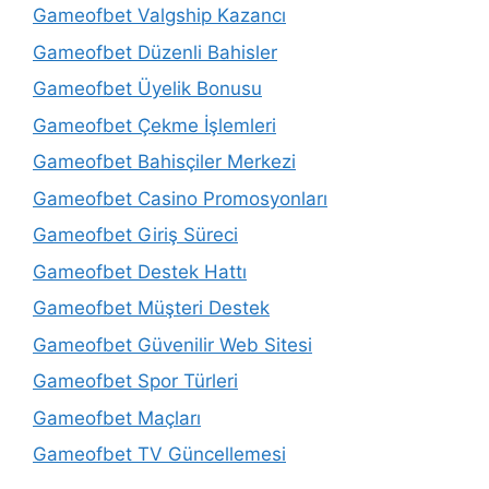
Gameofbet Valgship Kazancı
Gameofbet Düzenli Bahisler
Gameofbet Üyelik Bonusu
Gameofbet Çekme İşlemleri
Gameofbet Bahisçiler Merkezi
Gameofbet Casino Promosyonları
Gameofbet Giriş Süreci
Gameofbet Destek Hattı
Gameofbet Müşteri Destek
Gameofbet Güvenilir Web Sitesi
Gameofbet Spor Türleri
Gameofbet Maçları
Gameofbet TV Güncellemesi