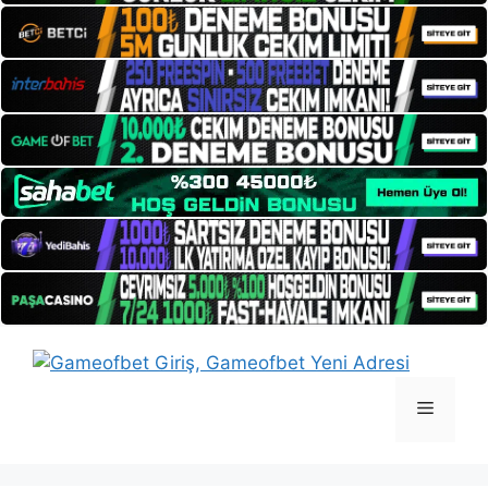
İçeriğe
atla
Menü