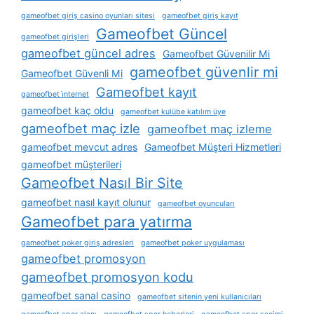
gameofbet giriş casino oyunları sitesi
gameofbet giriş kayıt
Gameofbet Güncel
gameofbet girişleri
gameofbet güncel adres
Gameofbet Güvenilir Mi
gameofbet güvenlir mi
Gameofbet Güvenli Mi
Gameofbet kayıt
gameofbet i̇nternet
gameofbet kaç oldu
gameofbet kulübe katılım üye
gameofbet maç izle
gameofbet maç izleme
gameofbet mevcut adres
Gameofbet Müşteri Hizmetleri
gameofbet müşterileri
Gameofbet Nasıl Bir Site
gameofbet nasıl kayıt olunur
gameofbet oyuncuları
Gameofbet para yatırma
gameofbet poker giriş adresleri
gameofbet poker uygulaması
gameofbet promosyon
gameofbet promosyon kodu
gameofbet sanal casino
gameofbet sitenin yeni kullanıcıları