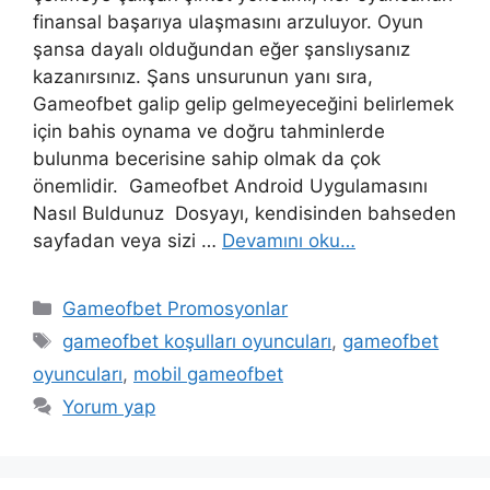
finansal başarıya ulaşmasını arzuluyor. Oyun
şansa dayalı olduğundan eğer şanslıysanız
kazanırsınız. Şans unsurunun yanı sıra,
Gameofbet galip gelip gelmeyeceğini belirlemek
için bahis oynama ve doğru tahminlerde
bulunma becerisine sahip olmak da çok
önemlidir. Gameofbet Android Uygulamasını
Nasıl Buldunuz Dosyayı, kendisinden bahseden
sayfadan veya sizi …
Devamını oku…
Kategoriler
Gameofbet Promosyonlar
Etiketler
gameofbet koşulları oyuncuları
,
gameofbet
oyuncuları
,
mobil gameofbet
Yorum yap