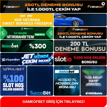
×
GAMEOFBET GİRİŞ İÇİN TIKLAYINIZ!