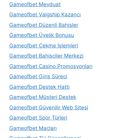
Gameofbet Mevduat
Gameofbet Valgship Kazancı
Gameofbet Düzenli Bahisler
Gameofbet Üyelik Bonusu
Gameofbet Çekme İşlemleri
Gameofbet Bahisçiler Merkezi
Gameofbet Casino Promosyonları
Gameofbet Giriş Süreci
Gameofbet Destek Hattı
Gameofbet Müşteri Destek
Gameofbet Güvenilir Web Sitesi
Gameofbet Spor Türleri
Gameofbet Maçları