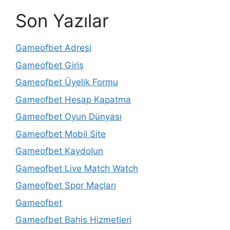
Son Yazılar
Gameofbet Adresi
Gameofbet Giriş
Gameofbet Üyelik Formu
Gameofbet Hesap Kapatma
Gameofbet Oyun Dünyası
Gameofbet Mobil Site
Gameofbet Kaydolun
Gameofbet Live Match Watch
Gameofbet Spor Maçları
Gameofbet
Gameofbet Bahis Hizmetleri