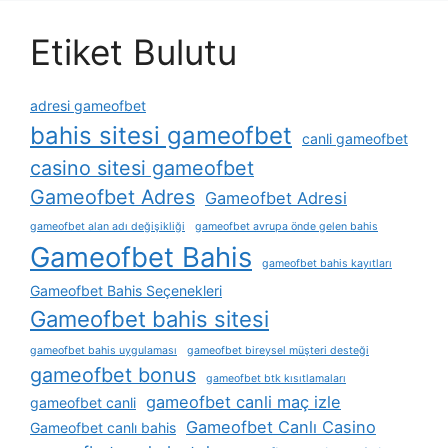
Etiket Bulutu
adresi gameofbet
bahis sitesi gameofbet
canli gameofbet
casino sitesi gameofbet
Gameofbet Adres
Gameofbet Adresi
gameofbet alan adı değişikliği
gameofbet avrupa önde gelen bahis
Gameofbet Bahis
gameofbet bahis kayıtları
Gameofbet Bahis Seçenekleri
Gameofbet bahis sitesi
gameofbet bahis uygulaması
gameofbet bireysel müşteri desteği
gameofbet bonus
gameofbet btk kısıtlamaları
gameofbet canli maç izle
gameofbet canli
Gameofbet Canlı Casino
Gameofbet canlı bahis