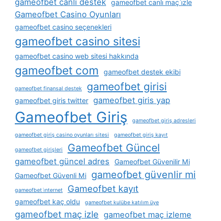
gameofbet canlı destek
gameofbet canlı maç i̇zle
Gameofbet Casino Oyunları
gameofbet casino seçenekleri
gameofbet casino sitesi
gameofbet casino web sitesi hakkında
gameofbet com
gameofbet destek ekibi
gameofbet girisi
gameofbet finansal destek
gameofbet giris yap
gameofbet giris twitter
Gameofbet Giriş
gameofbet giriş adresleri
gameofbet giriş casino oyunları sitesi
gameofbet giriş kayıt
Gameofbet Güncel
gameofbet girişleri
gameofbet güncel adres
Gameofbet Güvenilir Mi
gameofbet güvenlir mi
Gameofbet Güvenli Mi
Gameofbet kayıt
gameofbet i̇nternet
gameofbet kaç oldu
gameofbet kulübe katılım üye
gameofbet maç izle
gameofbet maç izleme