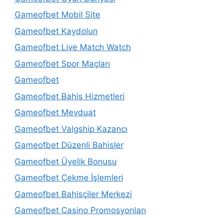
Gameofbet Mobil Site
Gameofbet Kaydolun
Gameofbet Live Match Watch
Gameofbet Spor Maçları
Gameofbet
Gameofbet Bahis Hizmetleri
Gameofbet Mevduat
Gameofbet Valgship Kazancı
Gameofbet Düzenli Bahisler
Gameofbet Üyelik Bonusu
Gameofbet Çekme İşlemleri
Gameofbet Bahisçiler Merkezi
Gameofbet Casino Promosyonları