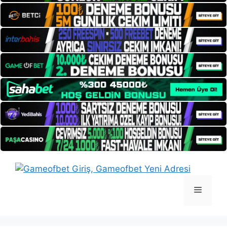
İçeriğe
atla
Menü