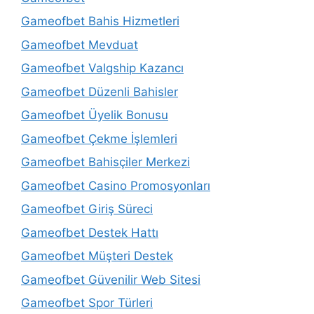
Gameofbet Bahis Hizmetleri
Gameofbet Mevduat
Gameofbet Valgship Kazancı
Gameofbet Düzenli Bahisler
Gameofbet Üyelik Bonusu
Gameofbet Çekme İşlemleri
Gameofbet Bahisçiler Merkezi
Gameofbet Casino Promosyonları
Gameofbet Giriş Süreci
Gameofbet Destek Hattı
Gameofbet Müşteri Destek
Gameofbet Güvenilir Web Sitesi
Gameofbet Spor Türleri