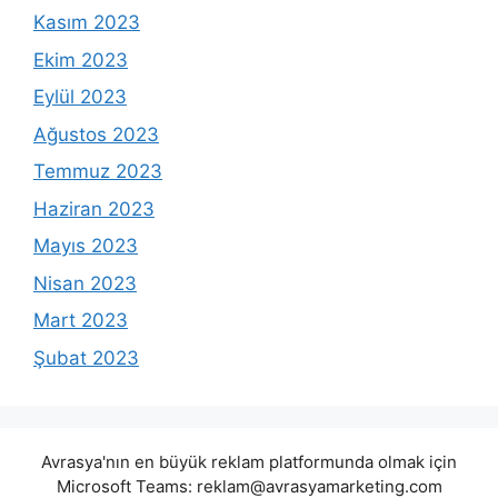
Kasım 2023
Ekim 2023
Eylül 2023
Ağustos 2023
Temmuz 2023
Haziran 2023
Mayıs 2023
Nisan 2023
Mart 2023
Şubat 2023
Avrasya'nın en büyük reklam platformunda olmak için
Microsoft Teams:
reklam@avrasyamarketing.com