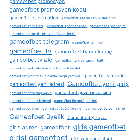
gameofbet promosyon
gameofbet promosyon kodu
gameofbet sanal casino
gameofbet sitenin yeni kullanıcıları
gameofbet spor alanı
gameofbet spor haberleri
gameofbet spor seçimi
gameofbet sunduğu ek avantajlar nelerdir
gameofbet telegram
gameofbet terimleri
gameofbet tv
gameofbet tv canli maç
gameofbet tv izle
gameofbet türkiye yardım hattı
gameofbet web sitesi üzerinden canlı destek
gameofbet yeni adres
gameofbet yatırımları birbirine bağlayamıyor
Gameofbet yeni giriş
gameofbet yeni adresi
gameofbet çevrimiçi casino
gameofbet çevrimiçi bahis
gameofbet ödeme belgesi
gameofbet ödeme i̇şlemleri
gameofbet ödülleri
gameofbet ödülü internet
gameofbet ücretli hizmet
Gameofbet üyelik
Gameofbet Şikayet
giris gameofbet
giris adresi gameofbet
girisi gameofbet
giris yap gameofbet