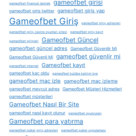
gameofbet girisi
gameofbet finansal destek
gameofbet giris yap
gameofbet giris twitter
Gameofbet Giriş
gameofbet giriş adresleri
gameofbet giriş casino oyunları sitesi
gameofbet giriş kayıt
Gameofbet Güncel
gameofbet girişleri
gameofbet güncel adres
Gameofbet Güvenilir Mi
gameofbet güvenlir mi
Gameofbet Güvenli Mi
Gameofbet kayıt
gameofbet i̇nternet
gameofbet kaç oldu
gameofbet kulübe katılım üye
gameofbet maç izle
gameofbet maç izleme
gameofbet mevcut adres
Gameofbet Müşteri Hizmetleri
gameofbet müşterileri
Gameofbet Nasıl Bir Site
gameofbet nasıl kayıt olunur
gameofbet oyuncuları
Gameofbet para yatırma
gameofbet poker giriş adresleri
gameofbet poker uygulaması