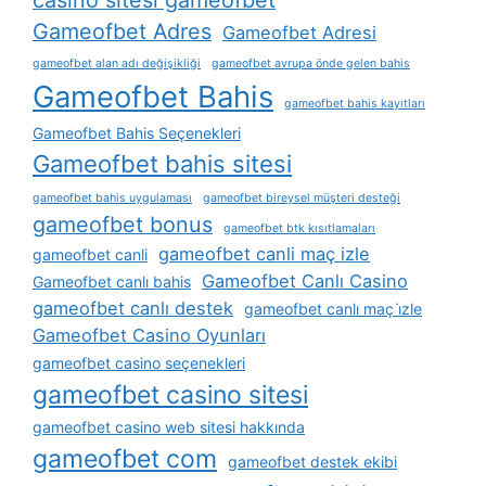
casino sitesi gameofbet
Gameofbet Adres
Gameofbet Adresi
gameofbet alan adı değişikliği
gameofbet avrupa önde gelen bahis
Gameofbet Bahis
gameofbet bahis kayıtları
Gameofbet Bahis Seçenekleri
Gameofbet bahis sitesi
gameofbet bahis uygulaması
gameofbet bireysel müşteri desteği
gameofbet bonus
gameofbet btk kısıtlamaları
gameofbet canli maç izle
gameofbet canli
Gameofbet Canlı Casino
Gameofbet canlı bahis
gameofbet canlı destek
gameofbet canlı maç i̇zle
Gameofbet Casino Oyunları
gameofbet casino seçenekleri
gameofbet casino sitesi
gameofbet casino web sitesi hakkında
gameofbet com
gameofbet destek ekibi