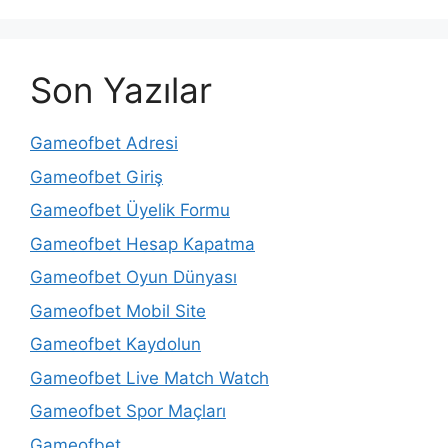
Son Yazılar
Gameofbet Adresi
Gameofbet Giriş
Gameofbet Üyelik Formu
Gameofbet Hesap Kapatma
Gameofbet Oyun Dünyası
Gameofbet Mobil Site
Gameofbet Kaydolun
Gameofbet Live Match Watch
Gameofbet Spor Maçları
Gameofbet