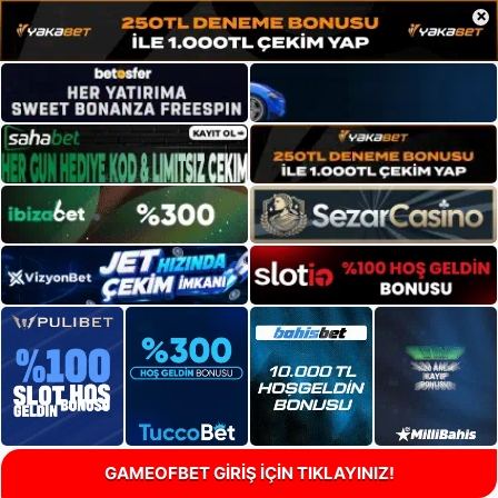
×
GAMEOFBET GİRİŞ İÇİN TIKLAYINIZ!