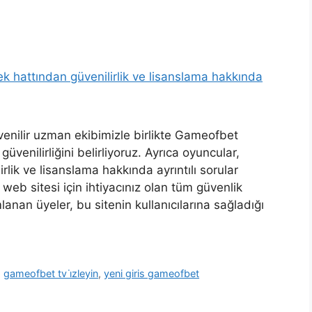
nilir uzman ekibimizle birlikte Gameofbet
güvenilirliğini belirliyoruz. Ayrıca oyuncular,
rlik ve lisanslama hakkında ayrıntılı sorular
o web sitesi için ihtiyacınız olan tüm güvenlik
mlanan üyeler, bu sitenin kullanıcılarına sağladığı
,
gameofbet tv i̇zleyin
,
yeni giris gameofbet