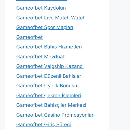
Gameofbet Kaydolun
Gameofbet Live Match Watch
Gameofbet Spor Maçları
Gameofbet
Gameofbet Bahis Hizmetleri
Gameofbet Mevduat
Gameofbet Valgship Kazancı
Gameofbet Düzenli Bahisler
Gameofbet Üyelik Bonusu
Gameofbet Çekme İşlemleri
Gameofbet Bahisçiler Merkezi
Gameofbet Casino Promosyonları
Gameofbet Giriş Süreci