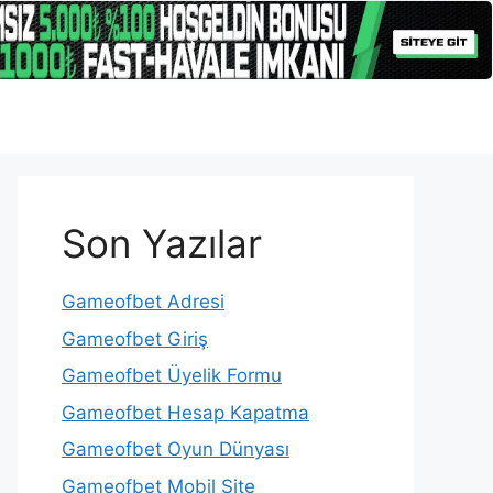
Son Yazılar
Gameofbet Adresi
Gameofbet Giriş
Gameofbet Üyelik Formu
Gameofbet Hesap Kapatma
Gameofbet Oyun Dünyası
Gameofbet Mobil Site