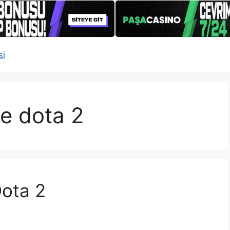
e dota 2
ota 2