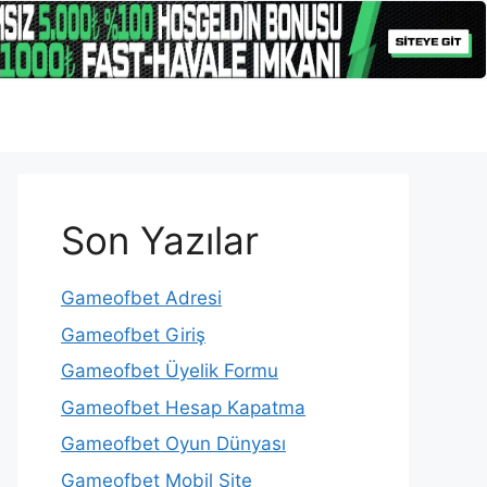
Son Yazılar
Gameofbet Adresi
Gameofbet Giriş
Gameofbet Üyelik Formu
Gameofbet Hesap Kapatma
Gameofbet Oyun Dünyası
Gameofbet Mobil Site