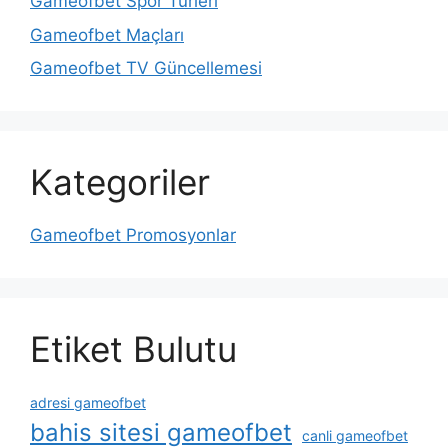
Gameofbet Spor Türleri
Gameofbet Maçları
Gameofbet TV Güncellemesi
Kategoriler
Gameofbet Promosyonlar
Etiket Bulutu
adresi gameofbet
bahis sitesi gameofbet
canli gameofbet