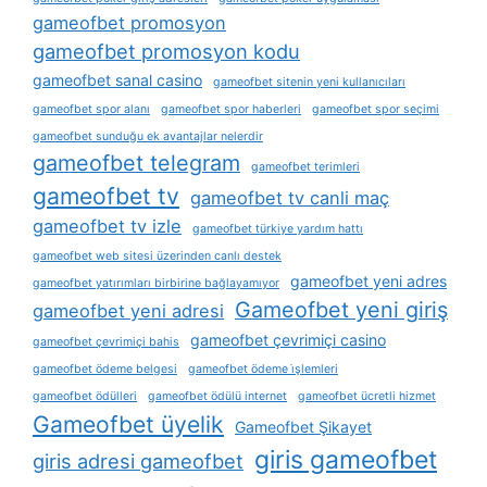
gameofbet promosyon
gameofbet promosyon kodu
gameofbet sanal casino
gameofbet sitenin yeni kullanıcıları
gameofbet spor alanı
gameofbet spor haberleri
gameofbet spor seçimi
gameofbet sunduğu ek avantajlar nelerdir
gameofbet telegram
gameofbet terimleri
gameofbet tv
gameofbet tv canli maç
gameofbet tv izle
gameofbet türkiye yardım hattı
gameofbet web sitesi üzerinden canlı destek
gameofbet yeni adres
gameofbet yatırımları birbirine bağlayamıyor
Gameofbet yeni giriş
gameofbet yeni adresi
gameofbet çevrimiçi casino
gameofbet çevrimiçi bahis
gameofbet ödeme belgesi
gameofbet ödeme i̇şlemleri
gameofbet ödülleri
gameofbet ödülü internet
gameofbet ücretli hizmet
Gameofbet üyelik
Gameofbet Şikayet
giris gameofbet
giris adresi gameofbet