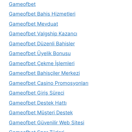
Gameofbet
Gameofbet Bahis Hizmetleri
Gameofbet Mevduat
Gameofbet Valgship Kazancı
Gameofbet Düzenli Bahisler
Gameofbet Üyelik Bonusu
Gameofbet Çekme İşlemleri
Gameofbet Bahisçiler Merkezi
Gameofbet Casino Promosyonları
Gameofbet Giriş Süreci
Gameofbet Destek Hattı
Gameofbet Müşteri Destek
Gameofbet Güvenilir Web Sitesi