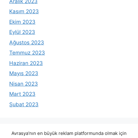
Aralık 2023
Kasım 2023
Ekim 2023
Eylül 2023
Ağustos 2023
Temmuz 2023
Haziran 2023
Mayıs 2023
Nisan 2023
Mart 2023
Şubat 2023
Avrasya'nın en büyük reklam platformunda olmak için