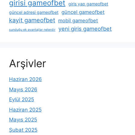
girisi gameofbet
giris yap gameofbet
güncel gameofbet
güncel adresi gameofbet
kayit gameofbet
mobil gameofbet
yeni giris gameofbet
sunduğu ek avantajlar nelerdir
Arşivler
Haziran 2026
Mayıs 2026
Eylül 2025
Haziran 2025
Mayıs 2025
Şubat 2025