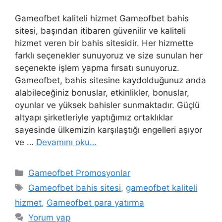
Gameofbet kaliteli hizmet Gameofbet bahis
sitesi, başından itibaren güvenilir ve kaliteli
hizmet veren bir bahis sitesidir. Her hizmette
farklı seçenekler sunuyoruz ve size sunulan her
seçenekte işlem yapma fırsatı sunuyoruz.
Gameofbet, bahis sitesine kaydolduğunuz anda
alabileceğiniz bonuslar, etkinlikler, bonuslar,
oyunlar ve yüksek bahisler sunmaktadır. Güçlü
altyapı şirketleriyle yaptığımız ortaklıklar
sayesinde ülkemizin karşılaştığı engelleri aşıyor
ve …
Devamını oku…
Kategoriler
Gameofbet Promosyonlar
Etiketler
Gameofbet bahis sitesi
,
gameofbet kaliteli
hizmet
,
Gameofbet para yatırma
Yorum yap