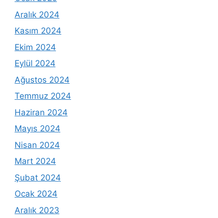
Aralık 2024
Kasım 2024
Ekim 2024
Eylül 2024
Ağustos 2024
Temmuz 2024
Haziran 2024
Mayıs 2024
Nisan 2024
Mart 2024
Şubat 2024
Ocak 2024
Aralık 2023