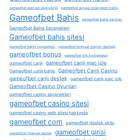
gameofbet alan adı değişikliği
gameofbet avrupa önde gelen bahis
Gameofbet Bahis
gameofbet bahis kayıtları
Gameofbet Bahis Seçenekleri
Gameofbet bahis sitesi
gameofbet bahis uygulaması
gameofbet bireysel müşteri desteği
gameofbet bonus
gameofbet btk kısıtlamaları
gameofbet canli maç izle
gameofbet canli
Gameofbet Canlı Casino
Gameofbet canlı bahis
gameofbet canlı destek
gameofbet canlı maç i̇zle
Gameofbet Casino Oyunları
gameofbet casino seçenekleri
gameofbet casino sitesi
gameofbet casino web sitesi hakkında
gameofbet com
gameofbet destek ekibi
gameofbet girisi
gameofbet finansal destek