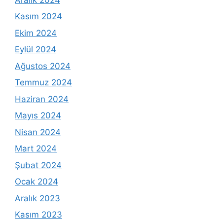
Kasım 2024
Ekim 2024
Eylül 2024
Ağustos 2024
Temmuz 2024
Haziran 2024
Mayıs 2024
Nisan 2024
Mart 2024
Şubat 2024
Ocak 2024
Aralık 2023
Kasım 2023