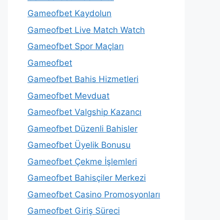
Gameofbet Kaydolun
Gameofbet Live Match Watch
Gameofbet Spor Maçları
Gameofbet
Gameofbet Bahis Hizmetleri
Gameofbet Mevduat
Gameofbet Valgship Kazancı
Gameofbet Düzenli Bahisler
Gameofbet Üyelik Bonusu
Gameofbet Çekme İşlemleri
Gameofbet Bahisçiler Merkezi
Gameofbet Casino Promosyonları
Gameofbet Giriş Süreci