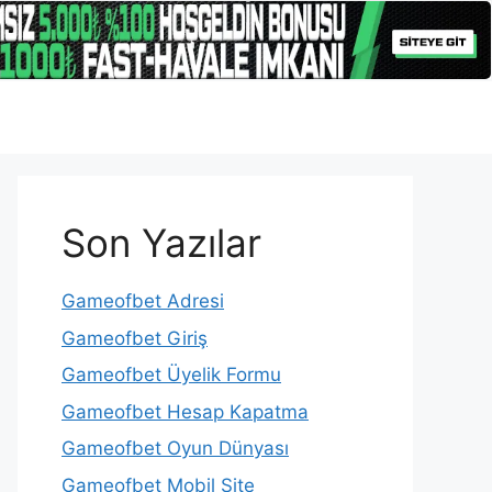
Son Yazılar
Gameofbet Adresi
Gameofbet Giriş
Gameofbet Üyelik Formu
Gameofbet Hesap Kapatma
Gameofbet Oyun Dünyası
Gameofbet Mobil Site