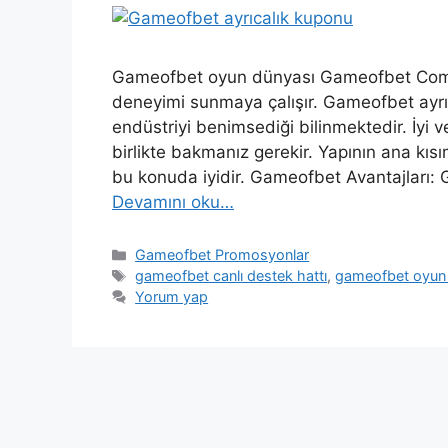
Gameofbet oyun dünyası Gameofbet Company
deneyimi sunmaya çalışır. Gameofbet ayrıc
endüstriyi benimsediği bilinmektedir. İyi v
birlikte bakmanız gerekir. Yapının ana kı
bu konuda iyidir. Gameofbet Avantajları: Gü
Devamını oku…
Kategoriler
Gameofbet Promosyonlar
Etiketler
gameofbet canlı destek hattı
,
gameofbet oyun
Yorum yap