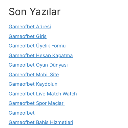
Son Yazılar
Gameofbet Adresi
Gameofbet Giriş
Gameofbet Üyelik Formu
Gameofbet Hesap Kapatma
Gameofbet Oyun Dünyası
Gameofbet Mobil Site
Gameofbet Kaydolun
Gameofbet Live Match Watch
Gameofbet Spor Maçları
Gameofbet
Gameofbet Bahis Hizmetleri