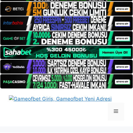
İçeriğe
atla
Menü