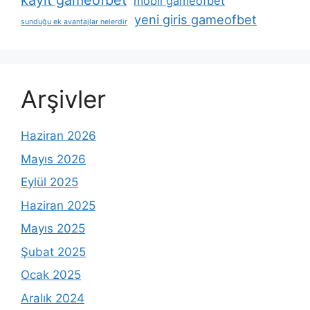
kayit gameofbet
mobil gameofbet
yeni giris gameofbet
sunduğu ek avantajlar nelerdir
Arşivler
Haziran 2026
Mayıs 2026
Eylül 2025
Haziran 2025
Mayıs 2025
Şubat 2025
Ocak 2025
Aralık 2024