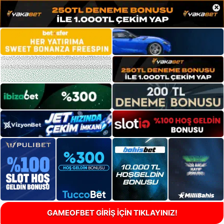
×
GAMEOFBET GİRİŞ İÇİN TIKLAYINIZ!