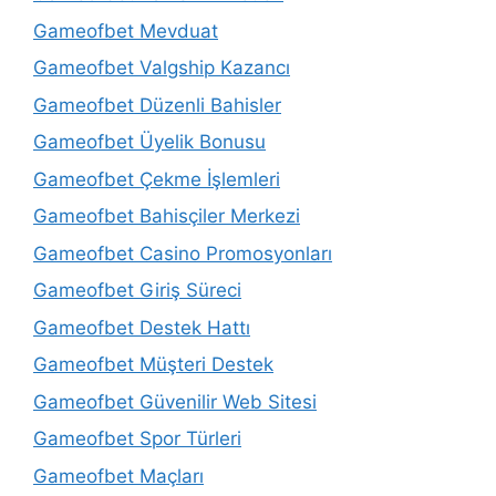
Gameofbet Mevduat
Gameofbet Valgship Kazancı
Gameofbet Düzenli Bahisler
Gameofbet Üyelik Bonusu
Gameofbet Çekme İşlemleri
Gameofbet Bahisçiler Merkezi
Gameofbet Casino Promosyonları
Gameofbet Giriş Süreci
Gameofbet Destek Hattı
Gameofbet Müşteri Destek
Gameofbet Güvenilir Web Sitesi
Gameofbet Spor Türleri
Gameofbet Maçları