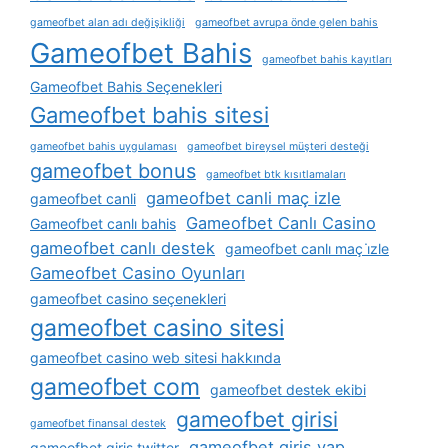
gameofbet alan adı değişikliği
gameofbet avrupa önde gelen bahis
Gameofbet Bahis
gameofbet bahis kayıtları
Gameofbet Bahis Seçenekleri
Gameofbet bahis sitesi
gameofbet bahis uygulaması
gameofbet bireysel müşteri desteği
gameofbet bonus
gameofbet btk kısıtlamaları
gameofbet canli maç izle
gameofbet canli
Gameofbet Canlı Casino
Gameofbet canlı bahis
gameofbet canlı destek
gameofbet canlı maç i̇zle
Gameofbet Casino Oyunları
gameofbet casino seçenekleri
gameofbet casino sitesi
gameofbet casino web sitesi hakkında
gameofbet com
gameofbet destek ekibi
gameofbet girisi
gameofbet finansal destek
gameofbet giris yap
gameofbet giris twitter