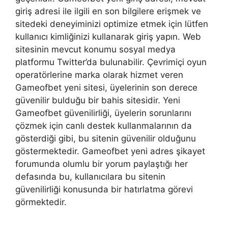
giriş adresi ile ilgili en son bilgilere erişmek ve
sitedeki deneyiminizi optimize etmek için lütfen
kullanıcı kimliğinizi kullanarak giriş yapın. Web
sitesinin mevcut konumu sosyal medya
platformu Twitter’da bulunabilir. Çevrimiçi oyun
operatörlerine marka olarak hizmet veren
Gameofbet yeni sitesi, üyelerinin son derece
güvenilir bulduğu bir bahis sitesidir. Yeni
Gameofbet güvenilirliği, üyelerin sorunlarını
çözmek için canlı destek kullanmalarının da
gösterdiği gibi, bu sitenin güvenilir olduğunu
göstermektedir. Gameofbet yeni adres şikayet
forumunda olumlu bir yorum paylaştığı her
defasında bu, kullanıcılara bu sitenin
güvenilirliği konusunda bir hatırlatma görevi
görmektedir.