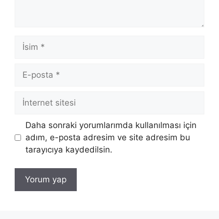
İsim
E-
posta
İnternet
sitesi
Daha sonraki yorumlarımda kullanılması için
adım, e-posta adresim ve site adresim bu
tarayıcıya kaydedilsin.