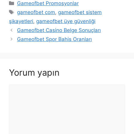
Kategoriler
Gameofbet Promosyonlar
Etiketler
gameofbet com
,
gameofbet sistem
şikayetleri
,
gameofbet üye güvenliği
Gameofbet Casino Belge Sonuçları
Gameofbet Spor Bahis Oranları
Yorum yapın
Yorum