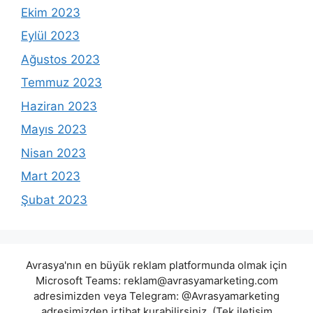
Ekim 2023
Eylül 2023
Ağustos 2023
Temmuz 2023
Haziran 2023
Mayıs 2023
Nisan 2023
Mart 2023
Şubat 2023
Avrasya'nın en büyük reklam platformunda olmak için
Microsoft Teams:
reklam@avrasyamarketing.com
adresimizden veya Telegram: @Avrasyamarketing
adresimizden irtibat kurabilirsiniz. (Tek iletişim