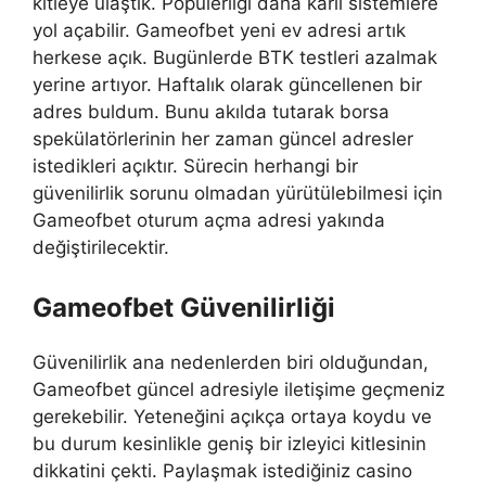
kitleye ulaştık. Popülerliği daha karlı sistemlere
yol açabilir. Gameofbet yeni ev adresi artık
herkese açık. Bugünlerde BTK testleri azalmak
yerine artıyor. Haftalık olarak güncellenen bir
adres buldum. Bunu akılda tutarak borsa
spekülatörlerinin her zaman güncel adresler
istedikleri açıktır. Sürecin herhangi bir
güvenilirlik sorunu olmadan yürütülebilmesi için
Gameofbet oturum açma adresi yakında
değiştirilecektir.
Gameofbet Güvenilirliği
Güvenilirlik ana nedenlerden biri olduğundan,
Gameofbet güncel adresiyle iletişime geçmeniz
gerekebilir. Yeteneğini açıkça ortaya koydu ve
bu durum kesinlikle geniş bir izleyici kitlesinin
dikkatini çekti. Paylaşmak istediğiniz casino