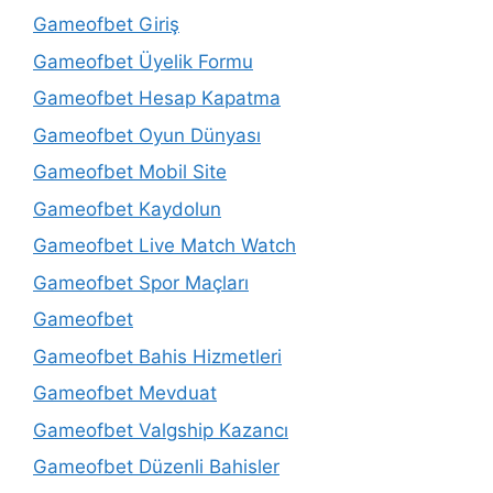
Gameofbet Giriş
Gameofbet Üyelik Formu
Gameofbet Hesap Kapatma
Gameofbet Oyun Dünyası
Gameofbet Mobil Site
Gameofbet Kaydolun
Gameofbet Live Match Watch
Gameofbet Spor Maçları
Gameofbet
Gameofbet Bahis Hizmetleri
Gameofbet Mevduat
Gameofbet Valgship Kazancı
Gameofbet Düzenli Bahisler