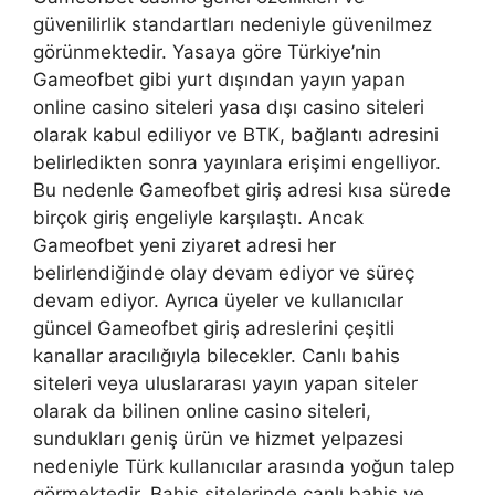
güvenilirlik standartları nedeniyle güvenilmez
görünmektedir. Yasaya göre Türkiye’nin
Gameofbet gibi yurt dışından yayın yapan
online casino siteleri yasa dışı casino siteleri
olarak kabul ediliyor ve BTK, bağlantı adresini
belirledikten sonra yayınlara erişimi engelliyor.
Bu nedenle Gameofbet giriş adresi kısa sürede
birçok giriş engeliyle karşılaştı. Ancak
Gameofbet yeni ziyaret adresi her
belirlendiğinde olay devam ediyor ve süreç
devam ediyor. Ayrıca üyeler ve kullanıcılar
güncel Gameofbet giriş adreslerini çeşitli
kanallar aracılığıyla bilecekler. Canlı bahis
siteleri veya uluslararası yayın yapan siteler
olarak da bilinen online casino siteleri,
sundukları geniş ürün ve hizmet yelpazesi
nedeniyle Türk kullanıcılar arasında yoğun talep
görmektedir. Bahis sitelerinde canlı bahis ve