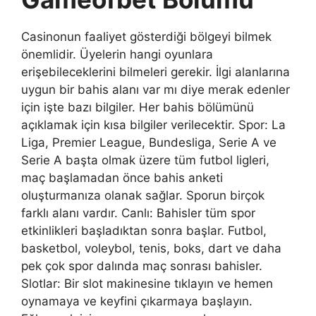
Casinonun faaliyet gösterdiği bölgeyi bilmek
önemlidir. Üyelerin hangi oyunlara
erişebileceklerini bilmeleri gerekir. İlgi alanlarına
uygun bir bahis alanı var mı diye merak edenler
için işte bazı bilgiler. Her bahis bölümünü
açıklamak için kısa bilgiler verilecektir. Spor: La
Liga, Premier League, Bundesliga, Serie A ve
Serie A başta olmak üzere tüm futbol ligleri,
maç başlamadan önce bahis anketi
oluşturmanıza olanak sağlar. Sporun birçok
farklı alanı vardır. Canlı: Bahisler tüm spor
etkinlikleri başladıktan sonra başlar. Futbol, ​​
basketbol, ​​voleybol, tenis, boks, dart ve daha
pek çok spor dalında maç sonrası bahisler.
Slotlar: Bir slot makinesine tıklayın ve hemen
oynamaya ve keyfini çıkarmaya başlayın.