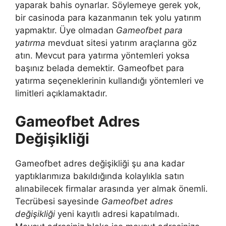
yaparak bahis oynarlar. Söylemeye gerek yok,
bir casinoda para kazanmanın tek yolu yatırım
yapmaktır. Üye olmadan
Gameofbet para
yatırma
mevduat sitesi yatırım araçlarına göz
atın. Mevcut para yatırma yöntemleri yoksa
başınız belada demektir. Gameofbet para
yatırma seçeneklerinin kullandığı yöntemleri ve
limitleri açıklamaktadır.
Gameofbet Adres
Değişikliği
Gameofbet adres değişikliği şu ana kadar
yaptıklarımıza bakıldığında kolaylıkla satın
alınabilecek firmalar arasında yer almak önemli.
Tecrübesi sayesinde
Gameofbet adres
değişikliği
yeni kayıtlı adresi kapatılmadı.