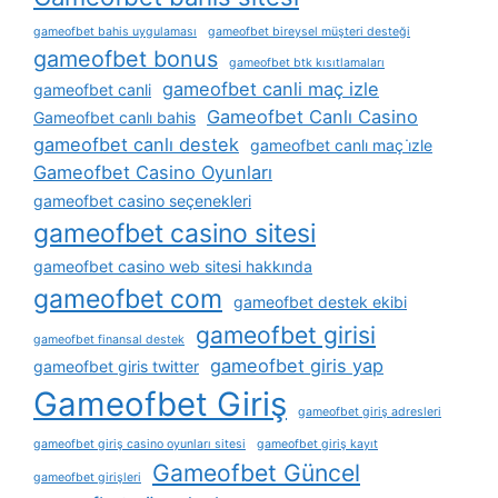
gameofbet bahis uygulaması
gameofbet bireysel müşteri desteği
gameofbet bonus
gameofbet btk kısıtlamaları
gameofbet canli maç izle
gameofbet canli
Gameofbet Canlı Casino
Gameofbet canlı bahis
gameofbet canlı destek
gameofbet canlı maç i̇zle
Gameofbet Casino Oyunları
gameofbet casino seçenekleri
gameofbet casino sitesi
gameofbet casino web sitesi hakkında
gameofbet com
gameofbet destek ekibi
gameofbet girisi
gameofbet finansal destek
gameofbet giris yap
gameofbet giris twitter
Gameofbet Giriş
gameofbet giriş adresleri
gameofbet giriş casino oyunları sitesi
gameofbet giriş kayıt
Gameofbet Güncel
gameofbet girişleri