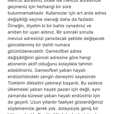
Mevcut adresiniz bloke ise mevcut adresinize
geçmeniz için herhangi bir süre
bulunmamaktadır. Kullanıcılar için art arda adres
değişikliği seçme olanağı daha da fazladır.
Örneğin, diyelim ki bir bahis oynadınız ve
aniden bir uyarı aldınız. Bir sonraki soruda
mevcut adresinizi yansıtacak şekilde değişecek
güncellenmiş bir dahili numara
görüntülenecektir. Gameofbet adres
değişikliğinin güncel adresine göre hangi
abonenin aktif olduğunu kolaylıkla tahmin
edebilirsiniz. Gameofbet yaban hayatı
endüstrisindeki zengin deneyimi sayesinde
Türklerin dikkatini çekmeyi başardı. Bu sadece
ülkemdeki yaban hayatı pazarı için değil, aynı
zamanda küresel yaban hayatı endüstrisi için
de geçerli. Uzun yıllardır faaliyet gösterdiğimizi
söylememize gerek yok, dolayısıyla geniş bir