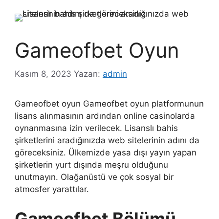
Gameofbet Oyun
Kasım 8, 2023
Yazarı:
admin
Gameofbet oyun Gameofbet oyun platformunun
lisans alınmasının ardından online casinolarda
oynanmasına izin verilecek. Lisanslı bahis
şirketlerini aradığınızda web sitelerinin adını da
göreceksiniz. Ülkemizde yasa dışı yayın yapan
şirketlerin yurt dışında meşru olduğunu
unutmayın. Olağanüstü ve çok sosyal bir
atmosfer yarattılar.
Gameofbet Bölümü