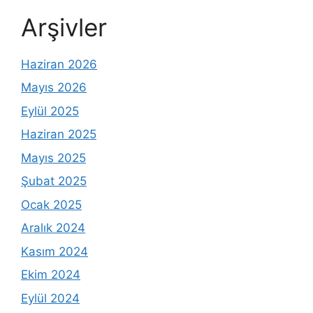
Arşivler
Haziran 2026
Mayıs 2026
Eylül 2025
Haziran 2025
Mayıs 2025
Şubat 2025
Ocak 2025
Aralık 2024
Kasım 2024
Ekim 2024
Eylül 2024