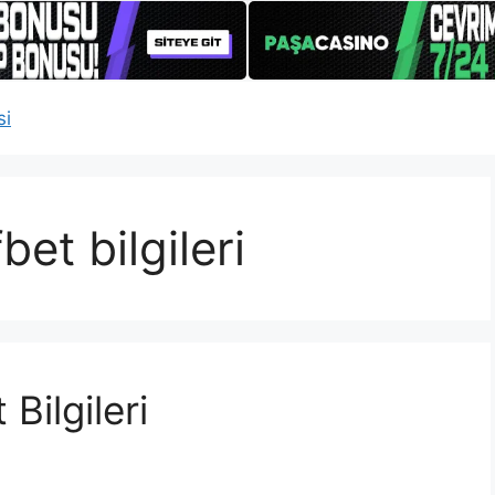
et bilgileri
ilgileri