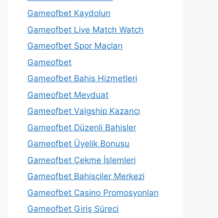
Gameofbet Kaydolun
Gameofbet Live Match Watch
Gameofbet Spor Maçları
Gameofbet
Gameofbet Bahis Hizmetleri
Gameofbet Mevduat
Gameofbet Valgship Kazancı
Gameofbet Düzenli Bahisler
Gameofbet Üyelik Bonusu
Gameofbet Çekme İşlemleri
Gameofbet Bahisçiler Merkezi
Gameofbet Casino Promosyonları
Gameofbet Giriş Süreci